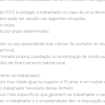
o do FGTS é proteger o trabalhador no caso de uma demi
eiro pode ser sacado nas seguintes situações:   
a causa;
ato por prazo determinado;
dor ou seu dependente tiver câncer, for portador do vír
erminal;
 moradia própria, liquidação ou amortização de dívida 
ões de financiamento habitacional;
mento do trabalhador;
dor tiver idade igual ou superior a 70 anos, e em outras 
 trabalhador necessite desse dinheiro.
vos mais específicos que garantem ao trabalhador o sa
es, o trabalhador e o empreendedor têm à disposição u