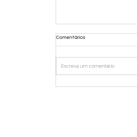
Comentários
Escreva um comentário
Black Friday 2025: Como
Comprar com Segurança e
Evitar Golpes