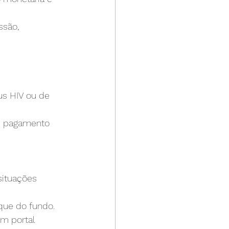
ssão, 
us HIV ou de 
ou pagamento 
situações 
que do fundo. 
m portal 