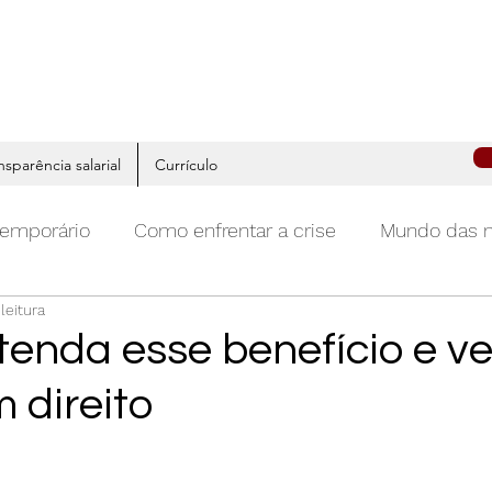
nsparência salarial
Currículo
temporário
Como enfrentar a crise
Mundo das 
leitura
ivo
Começar
Sua comunidade
Carreira
tenda esse benefício e ve
 direito
ing