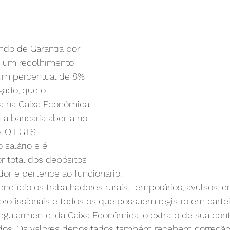
ndo de Garantia por 
É um recolhimento 
 um percentual de 8% 
gado, que o 
a na Caixa Econômica 
a bancária aberta no 
. O FGTS 
salário e é 
or total dos depósitos 
or e pertence ao funcionário.
enefício os trabalhadores rurais, temporários, avulsos,
profissionais e todos os que possuem registro em cartei
gularmente, da Caixa Econômica, o extrato de sua con
ados. Os valores depositados também recebem correção