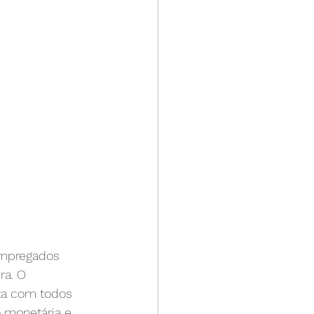
 empregados 
ra. O 
ta com todos 
 monetária e 