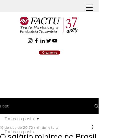
Orçamento
Post
Todos os posts
10 de out. de 2017
2 min de leitura
Todos os posts
O salário mínimo no Brasil