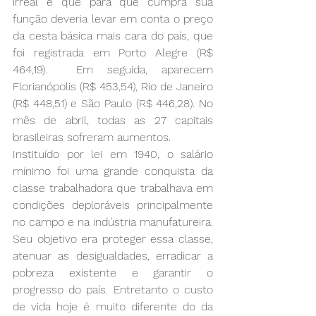
irreal e que para que cumpra sua 
função deveria levar em conta o preço 
da cesta básica mais cara do país, que 
foi registrada em Porto Alegre (R$ 
464,19).  Em seguida, aparecem 
Florianópolis (R$ 453,54), Rio de Janeiro 
(R$ 448,51) e São Paulo (R$ 446,28). No 
mês de abril, todas as 27 capitais 
brasileiras sofreram aumentos.
Instituído por lei em 1940, o salário 
mínimo foi uma grande conquista da 
classe trabalhadora que trabalhava em 
condições deploráveis principalmente 
no campo e na indústria manufatureira. 
Seu objetivo era proteger essa classe, 
atenuar as desigualdades, erradicar a 
pobreza existente e garantir o 
progresso do país. Entretanto o custo 
de vida hoje é muito diferente do da 