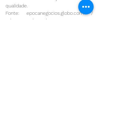
qualidade.
Fonte: epocanegocios.globo.com /  
educacaouol.com.br
Ver tudo
Posts recentes