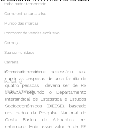
trabalhador temporário
Como enfrentar a crise
Mundo das marcas
Promotor de vendas exclusivo
Começar
Sua comunidade
Carreira
O salário mínimo necessário para 
Mercado de trabalho
suprir as despesas de uma família de 
Marketing
quatro pessoas  deveria ser de R$ 
Trade Marketing
3.668,55 segundo o Departamento 
Intersindical de Estatística e Estudos 
Socioeconômicos (DIEESE), baseado 
nos dados da Pesquisa Nacional de 
Cesta Básica de Alimentos em 
setembro. Hoje, esse valor é de R$ 