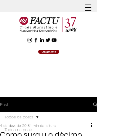
Orçamento
Post
Todos os posts
4 de dez. de 2018
1 min de leitura
Todos os posts
Como surgiu o décimo