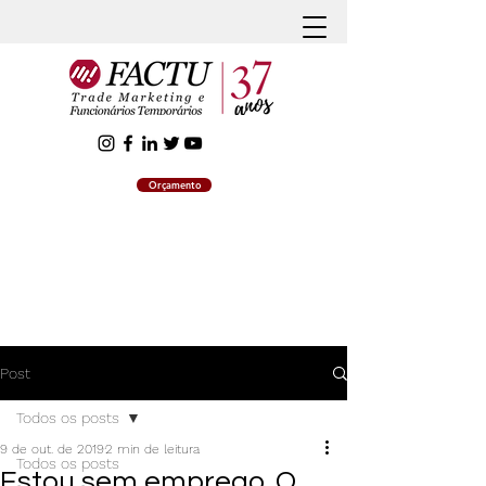
Orçamento
Post
Todos os posts
9 de out. de 2019
2 min de leitura
Todos os posts
Estou sem emprego. O