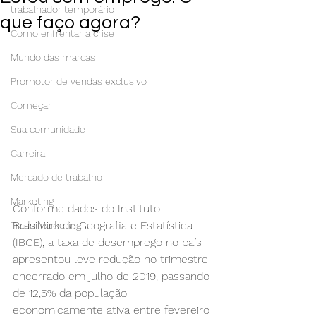
trabalhador temporário
que faço agora?
Como enfrentar a crise
Mundo das marcas
Promotor de vendas exclusivo
Começar
Sua comunidade
Carreira
Mercado de trabalho
Marketing
Conforme dados do Instituto 
Brasileiro de Geografia e Estatística 
Trade Marketing
(IBGE), a taxa de desemprego no país 
apresentou leve redução no trimestre 
encerrado em julho de 2019, passando 
de 12,5% da população 
economicamente ativa entre fevereiro 