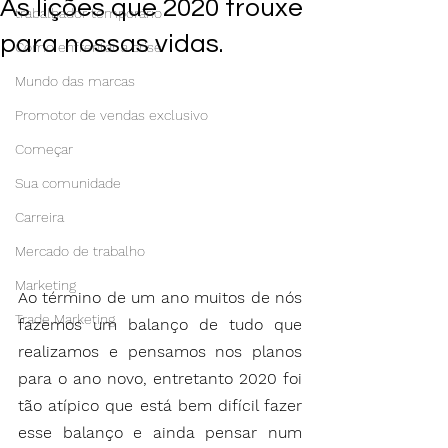
As lições que 2020 trouxe
trabalhador temporário
para nossas vidas.
Como enfrentar a crise
Mundo das marcas
Promotor de vendas exclusivo
Começar
Sua comunidade
Carreira
Mercado de trabalho
Marketing
Ao término de um ano muitos de nós 
Trade Marketing
fazemos um balanço de tudo que 
realizamos e pensamos nos planos 
para o ano novo, entretanto 2020 foi 
tão atípico que está bem difícil fazer 
esse balanço e ainda pensar num 