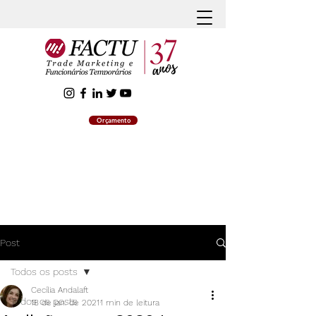
Orçamento
Post
Todos os posts
Cecília Andalaft
Todos os posts
18 de jan. de 2021
1 min de leitura