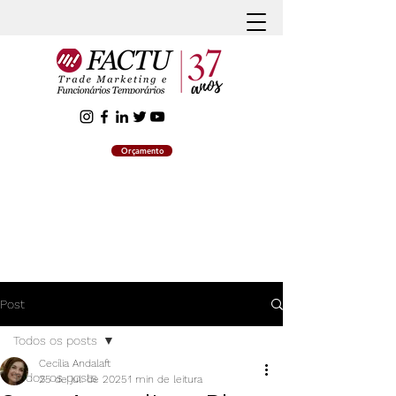
Orçamento
Post
Todos os posts
Cecília Andalaft
Todos os posts
25 de jul. de 2025
1 min de leitura