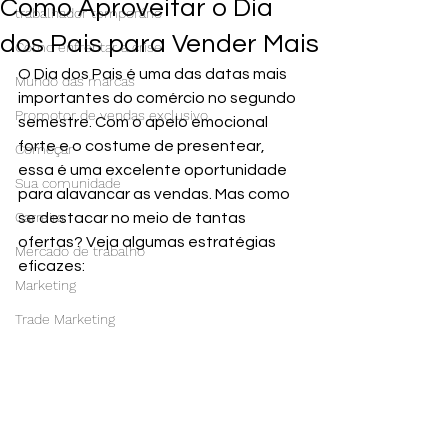
Como Aproveitar o Dia
trabalhador temporário
dos Pais para Vender Mais
Como enfrentar a crise
O Dia dos Pais é uma das datas mais 
Mundo das marcas
importantes do comércio no segundo 
Promotor de vendas exclusivo
semestre. Com o apelo emocional 
forte e o costume de presentear, 
Começar
essa é uma excelente oportunidade 
Sua comunidade
para alavancar as vendas. Mas como 
Carreira
se destacar no meio de tantas 
ofertas? Veja algumas estratégias 
Mercado de trabalho
eficazes:
Marketing
Trade Marketing