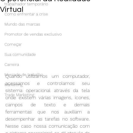
trabalhador temporário
Virtual
Como enfrentar a crise
Mundo das marcas
Promotor de vendas exclusivo
Começar
Sua comunidade
Carreira
Mercado de trabalho
Quando utilizamos um computador, 
acessamos e controlamos seu 
Marketing
sistema operacional através da tela 
Trade Marketing
onde existem várias imagens, ícones, 
campos de texto e demais 
ferramentas que nos auxiliam a 
desempenhar as tarefas no software. 
Nesse caso nossa comunicação com 