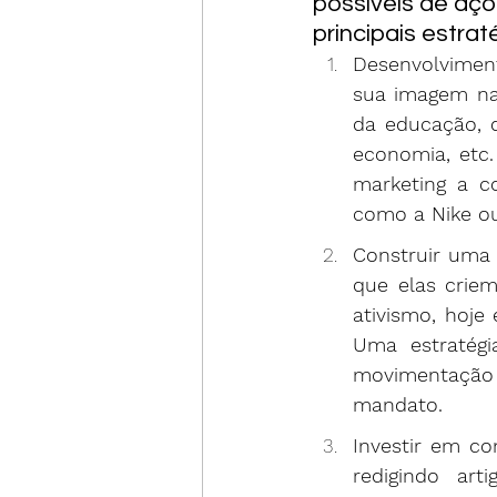
possíveis de açõ
principais estrat
Desenvolviment
sua imagem na
da educação, d
economia, etc.
marketing a c
como a Nike ou
Construir uma 
que elas criem
ativismo, hoje 
Uma estratégi
movimentação 
mandato.
Investir em co
redigindo art