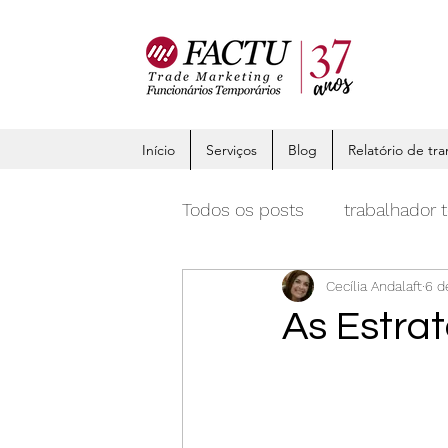
Início
Serviços
Blog
Relatório de tra
Todos os posts
trabalhador 
Cecília Andalaft
6 d
Promotor de vendas exclus
As Estrat
Marketing
Trade Market