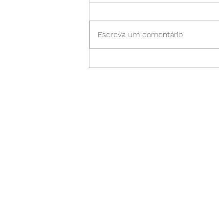
Escreva um comentário
Black Friday 2025: Como
Comprar com Segurança e
Evitar Golpes