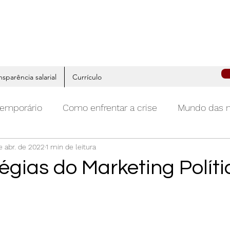
nsparência salarial
Currículo
temporário
Como enfrentar a crise
Mundo das 
e abr. de 2022
1 min de leitura
ivo
Começar
Sua comunidade
Carreira
égias do Marketing Políti
ing