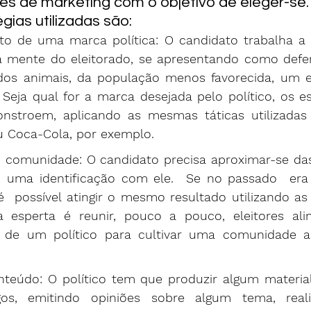
es de marketing com o objetivo de eleger-se.
égias utilizadas são:
o de uma marca política: O candidato trabalha a 
 mente do eleitorado, se apresentando como defen
os animais, da população menos favorecida, um es
 Seja qual for a marca desejada pelo político, os es
onstroem, aplicando as mesmas táticas utilizadas
 Coca-Cola, por exemplo.      
 comunidade: O candidato precisa aproximar-se das
 uma identificação com ele.  Se no passado  era 
é  possível atingir o mesmo resultado utilizando as m
a esperta é reunir, pouco a pouco, eleitores al
de um político para cultivar uma comunidade ao
nteúdo: O político tem que produzir algum material
igos, emitindo opiniões sobre algum tema, reali