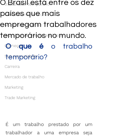
O Brasil está entre os dez
trabalhador temporário
países que mais
Como enfrentar a crise
empregam trabalhadores
Mundo das marcas
temporários no mundo.
Promotor de vendas exclusivo
O que é 
o trabalho 
Começar
temporário?
Sua comunidade
Carreira
Mercado de trabalho
Marketing
Trade Marketing
É um trabalho prestado por um 
trabalhador a uma empresa seja 