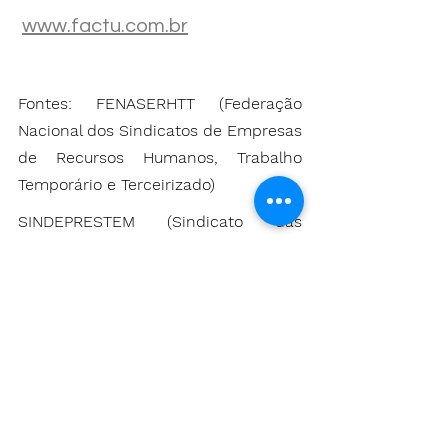
www.factu.com.br
Fontes: FENASERHTT (Federação 
Nacional dos Sindicatos de Empresas 
de Recursos Humanos, Trabalho 
Temporário e Terceirizado)
SINDEPRESTEM (Sindicato das 
Empresas de Prestação de Serviços a 
Terceiros, Colocação e Administração 
de Mão de Obra e de Trabalho 
Temporário no Estado de São Paulo)