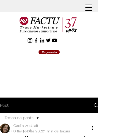
Orçamento
Post
Todos os posts
Cecília Andalaft
Todos os posts
5 de nov. de 2020
1 min de leitura