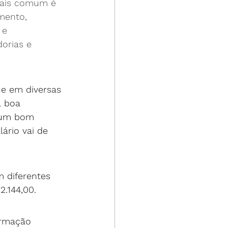
mais comum é 
mento, 
 e 
orias e 
ue em diversas 
a boa 
r um bom 
ário vai de 
 diferentes 
2.144,00.
ormação 