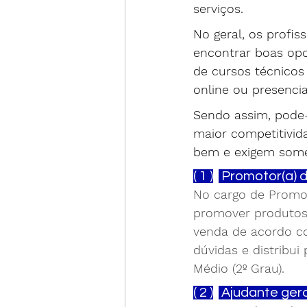
serviços.
No geral, os profi
encontrar boas opo
de cursos técnicos
online ou presencia
Sendo assim, pode-
maior competitivid
bem e exigem some
( 1 )
 Promotor(a) 
No cargo de Promot
promover produtos 
venda de acordo co
dúvidas e distribui
Médio (2º Grau).
( 2 )
 Ajudante gera