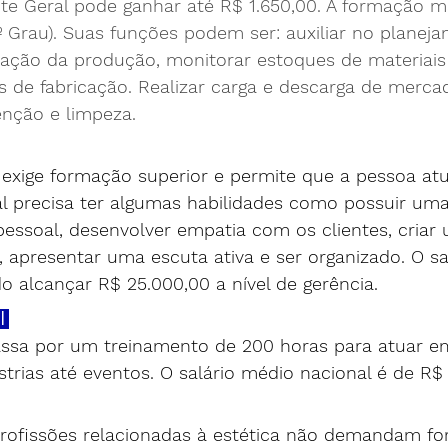
te Geral pode ganhar até R$ 1.650,00. A formação 
º Grau). Suas funções podem ser: a
uxiliar no planeja
ação da produção, monitorar estoques de materiais
de fabricação. Realizar carga e descarga de mercad
nção e limpeza.
 exige formação superior e permite que a pessoa at
nal precisa ter algumas habilidades como possuir um
essoal, desenvolver empatia com os clientes, cria
 apresentar uma escuta ativa e ser organizado. O sal
o alcançar R$ 25.000,00 a nível de gerência.
l 
assa por um treinamento de 200 horas para atuar em
strias até eventos. O salário médio nacional é de R$ 
rofissões relacionadas à estética não demandam f