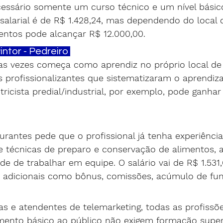
cessário somente um curso técnico e um nível básic
 salarial é de R$ 1.428,24, mas dependendo do local 
entos pode alcançar R$ 12.000,00.
Pintor - Pedreiro 
tas vezes começa como aprendiz no próprio local de 
 profissionalizantes que sistematizaram o aprendiz
tricista predial/industrial, por exemplo, pode ganhar
urantes pede que o profissional já tenha experiência
e técnicas de preparo e conservação de alimentos, 
ade de trabalhar em equipe. O salário vai de R$ 1.531
r adicionais como bônus, comissões, acúmulo de funç
as e atendentes de telemarketing, todas as profissõ
ento básico ao público não exigem formação superi