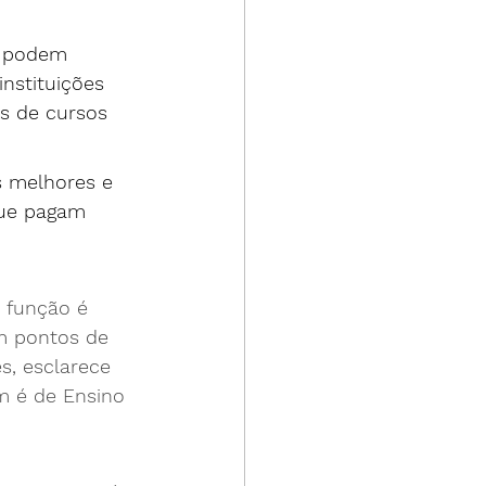
l podem 
nstituições 
s de cursos 
s melhores e 
que pagam 
 função é 
m pontos de 
s, esclarece 
 é de Ensino 