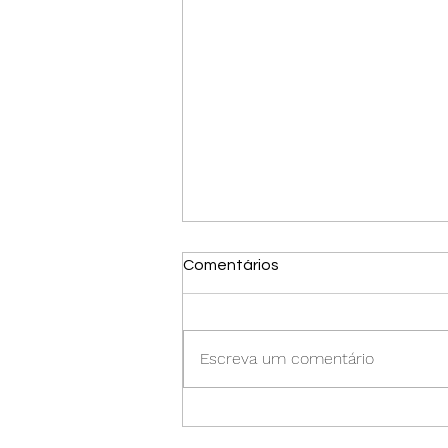
Comentários
Escreva um comentário
Black Friday 2025: Como
Comprar com Segurança e