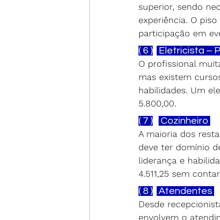
superior, sendo ne
experiência. O piso
participação em ev
( 6 )
 Eletricista – 
O profissional mui
mas existem cursos
habilidades. Um ele
5.800,00.
( 7 )
 Cozinheiro 
A maioria dos resta
deve ter domínio d
liderança e habilid
4.511,25 sem conta
( 8 )
 Atendentes 
Desde recepcionist
envolvem o atendim