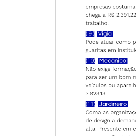
empresas costumam 
chega a R$ 2.391,2
trabalho.
( 9 )
 Vigia 
Pode atuar como por
guaritas em institui
(10)
 Mecânico 
Não exige formação
para ser um bom me
veículos ou aparelh
3.823,13.
(11)
 Jardineiro 
Como as organizaçõ
de design a demand
alta. Presente em 