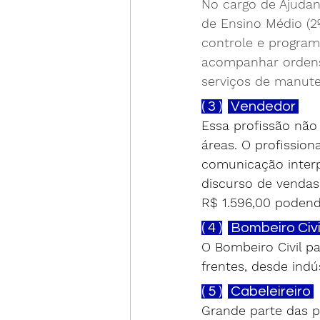
No cargo de Ajudan
de Ensino Médio (2
controle e program
acompanhar ordens 
serviços de manute
( 3 )
 Vendedor 
Essa profissão não
áreas. O profissio
comunicação interp
discurso de vendas,
R$ 1.596,00 podend
( 4 )
 Bombeiro Civi
O Bombeiro Civil p
frentes, desde indú
( 5 )
 Cabeleireiro 
Grande parte das p