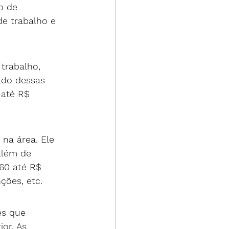
o de 
de trabalho e 
trabalho, 
ado dessas 
 até R$ 
 na área. Ele 
além de 
,60 até R$ 
ões, etc.  
es que 
or. As 