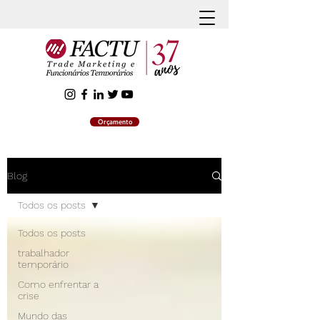
Orçamento
Blog
Todos os posts
Todos os posts
trabalhador
temporário
Como enfrentar a
crise
Mundo das